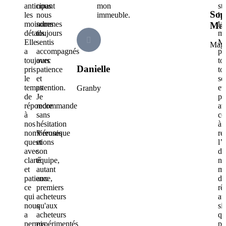
anticipant
nous
mon
st
Sop
les
nous
immeuble.
ha
moindres
sommes
la
Ma
détails.
toujours
ma
Elle
sentis
Me
Mag
a
accompagnés
po
toujours
avec
to
Danielle
pris
patience
to
le
et
so
temps
attention.
et
Granby
de
Je
po
répondre
recommande
av
à
sans
co
nos
hésitation
à
nombreuses
Véronique
re
questions
et
l’
avec
son
de
clarté
équipe,
no
et
autant
ma
patience,
aux
de
ce
premiers
rê
qui
acheteurs
au
nous
qu'aux
si
a
acheteurs
qu
permis
expérimentés
po