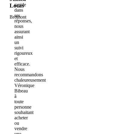
rapide
Locas
dans
ses
Bromont
réponses,
nous
assurant
ainsi
un
suivi
rigoureux
et
efficace.
Nous
recommandons
chaleureusement
Véronique
Bibeau
à
toute
personne
souhaitant
acheter
ou
vendre
une