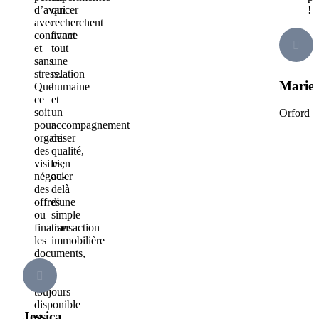
d’avancer
qui
!
avec
recherchent
confiance
avant
et
tout
sans
une
stress.
relation
Marie
Que
humaine
ce
et
soit
un
Orford
pour
accompagnement
organiser
de
des
qualité,
visites,
bien
négocier
au-
des
delà
offres
d'une
ou
simple
finaliser
transaction
les
immobilière
documents,
elle
était
toujours
disponible
Jessica
et