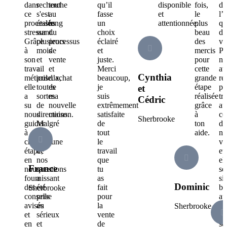
dans
recherche
tout
qu’il
disponible
fois,
de
ce
s'est
au
fasse
et
le
l’
processus
étalée
long
un
attentionnée.
plus
qu
stressant.
sur
du
choix
beau
du
Grâce
plusieurs
processus
éclairé
des
ve
à
mois
de
et
mercis
Pe
son
et
vente
juste.
pour
no
travail
a
et
Merci
cette
av
Cynthia
méticuleux,
pris
d’achat
beaucoup,
grande
ré
elle
toutes
de
je
étape
pl
et
a
sortes
ma
suis
réalisée
tr
Cédric
su
de
nouvelle
extrêmement
grâce
au
nous
directions.
maison.
satisfaite
à
co
Sherbrooke
guider
Malgré
de
ton
de
à
cela,
tout
aide.
no
chaque
chacune
le
vi
étape,
de
travail
et
en
nos
que
el
France
nous
questions
tu
se
fournissant
a
as
si
Dominic
des
été
fait
bi
Sherbrooke
conseils
prise
pour
au
avisés
au
la
de
Sherbrooke
et
sérieux
vente
du
en
et
de
se